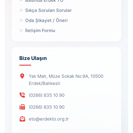
Basında Erdek TO
Sıkça Sorulan Sorular
Oda Şikayet / Öneri
İletişim Formu
Bize Ulaşın
Yalı Mah, Müze Sokak No:9A, 10500
Erdek/Balıkesir
(0266) 835 10 90
(0266) 835 10 90
eto@erdekto.org.tr