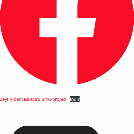
Zeytin-bahcesi-kurulumu-projesi
İndir