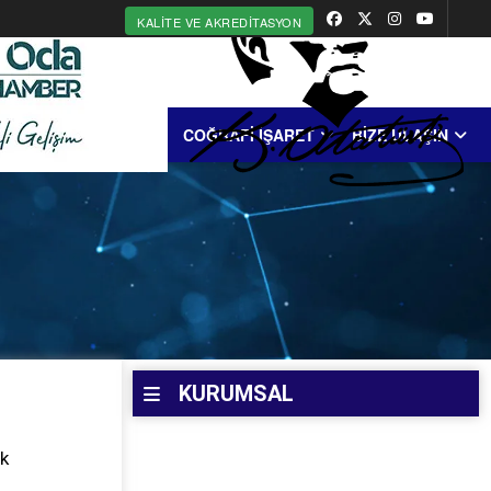
KALITE VE AKREDITASYON
MERKEZİ
ERDEK
COĞRAFİ İŞARET
BİZE ULAŞIN
KURUMSAL
ak