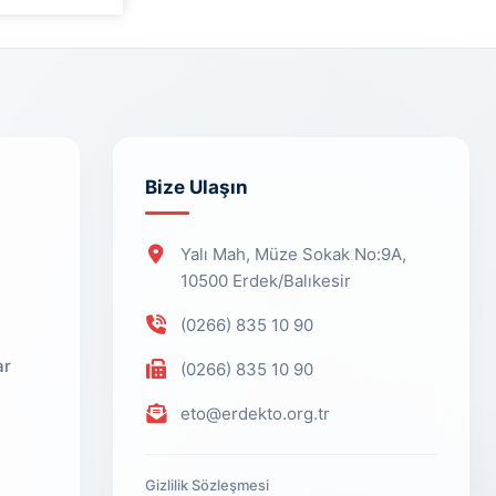
Bize Ulaşın
Yalı Mah, Müze Sokak No:9A,
10500 Erdek/Balıkesir
(0266) 835 10 90
ar
(0266) 835 10 90
eto@erdekto.org.tr
Gizlilik Sözleşmesi