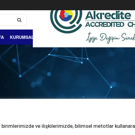
FA
KURUMSAL
ÜYELİK VE ÜYELER
DIŞ TİCARET
BİLGİ 
m birimlerimizde ve ilişkilerimizde, bilimsel metotlar kullanar