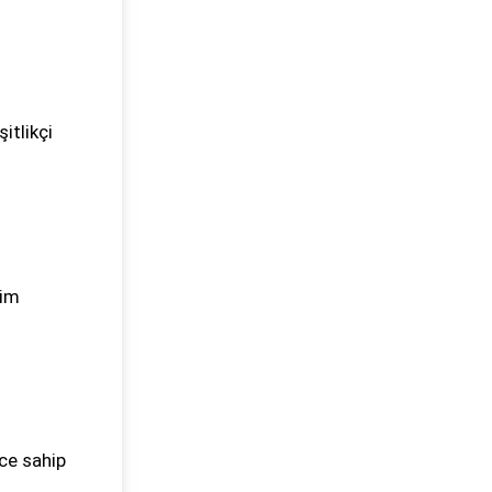
itlikçi
şim
ce sahip