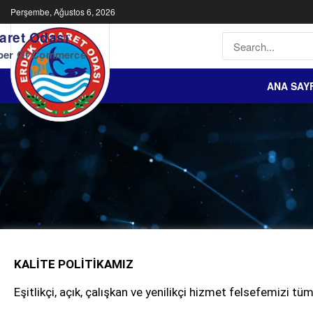
Perşembe, Ağustos 6, 2026
aret Odası
ber Of Commerce
ANA SAY
KALİTE POLİTİKAMIZ
Eşitlikçi, açık, çalışkan ve yenilikçi hizmet felsefemizi tü