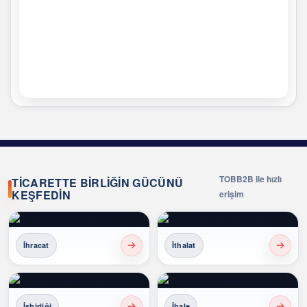
TOBB2B ile hızlı
TİCARETTE BİRLİĞİN GÜCÜNÜ
KEŞFEDİN
erişim
İhracat
İthalat
İşbirliği
İhale