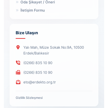
Oda Şikayet / Öneri
İletişim Formu
Bize Ulaşın
Yalı Mah, Müze Sokak No:9A, 10500
Erdek/Balıkesir
(0266) 835 10 90
(0266) 835 10 90
eto@erdekto.org.tr
Gizlilik Sözleşmesi