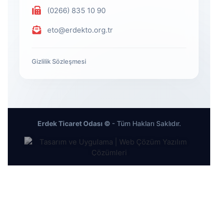
(0266) 835 10 90
eto@erdekto.org.tr
Gizlilik Sözleşmesi
Erdek Ticaret Odası ©
- Tüm Hakları Saklıdır.