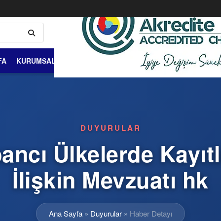
FA
KURUMSAL
ÜYELİK VE ÜYELER
DIŞ TİCARET
BİLGİ 
DUYURULAR
ancı Ülkelerde Kayıtl
İlişkin Mevzuatı hk
Ana Sayfa
»
Duyurular
»
Haber Detayı