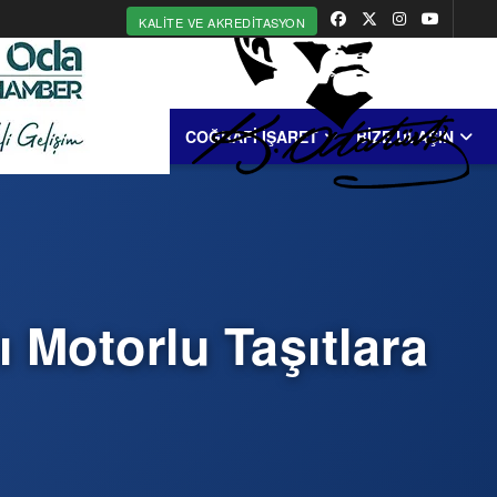
KALITE VE AKREDITASYON
MERKEZİ
ERDEK
COĞRAFİ İŞARET
BİZE ULAŞIN
ı Motorlu Taşıtlara