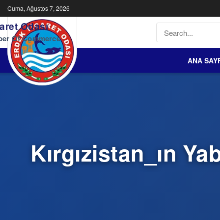
Cuma, Ağustos 7, 2026
aret Odası
ber Of Commerce
ANA SAY
Kırgızistan_ın Yab