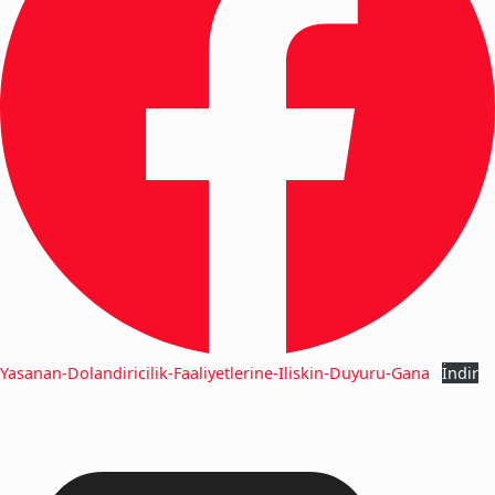
Yasanan-Dolandiricilik-Faaliyetlerine-Iliskin-Duyuru-Gana
İndir