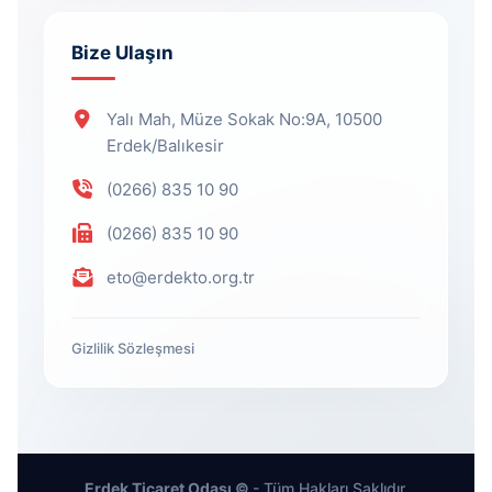
Bize Ulaşın
Yalı Mah, Müze Sokak No:9A, 10500
Erdek/Balıkesir
(0266) 835 10 90
(0266) 835 10 90
eto@erdekto.org.tr
Gizlilik Sözleşmesi
Erdek Ticaret Odası ©
- Tüm Hakları Saklıdır.