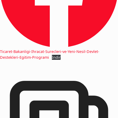
Ticaret-Bakanligi-Ihracat-Surecleri-ve-Yeni-Nesil-Devlet-
Destekleri-Egitim-Programi
İndir