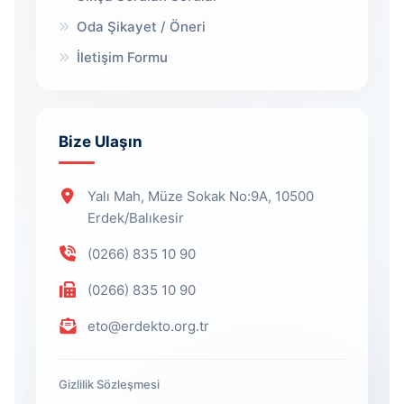
Oda Şikayet / Öneri
İletişim Formu
Bize Ulaşın
Yalı Mah, Müze Sokak No:9A, 10500
Erdek/Balıkesir
(0266) 835 10 90
(0266) 835 10 90
eto@erdekto.org.tr
Gizlilik Sözleşmesi