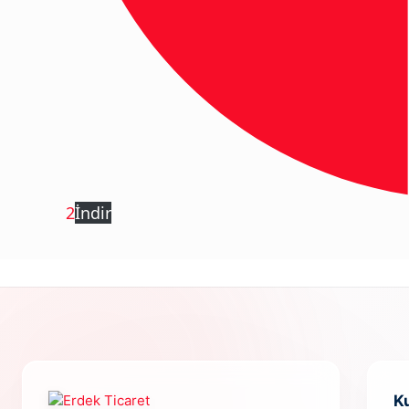
2
İndir
K