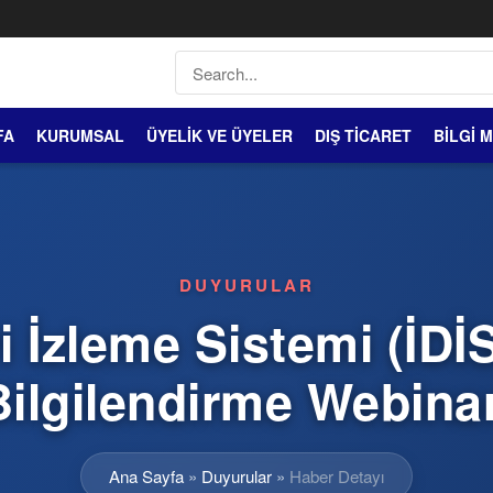
FA
KURUMSAL
ÜYELİK VE ÜYELER
DIŞ TİCARET
BİLGİ 
DUYURULAR
i İzleme Sistemi (İDİ
Bilgilendirme Webinar
Ana Sayfa
»
Duyurular
»
Haber Detayı