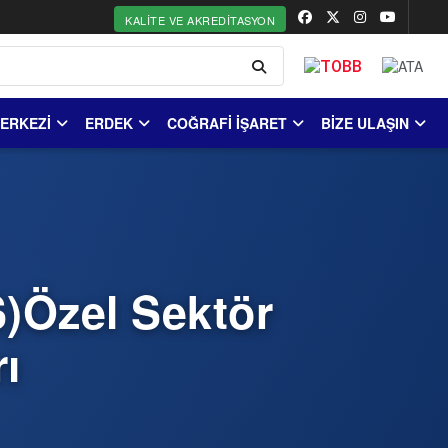
KALITE VE AKREDITASYON
MERKEZİ
ERDEK
COĞRAFİ İŞARET
BİZE ULAŞIN
S)Özel Sektör
ı