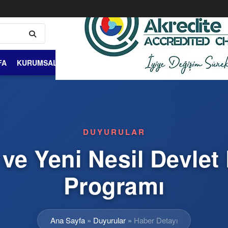
FA
KURUMSAL
ÜYELİK VE ÜYELER
DIŞ TİCARET
BİLGİ 
DUYURULAR
 ve Yeni Nesil Devlet
Programı
Ana Sayfa
»
Duyurular
»
Haber Detayı