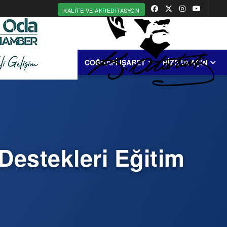
KALITE VE AKREDITASYON
MERKEZİ
ERDEK
COĞRAFİ İŞARET
BİZE ULAŞIN
 Destekleri Eğitim