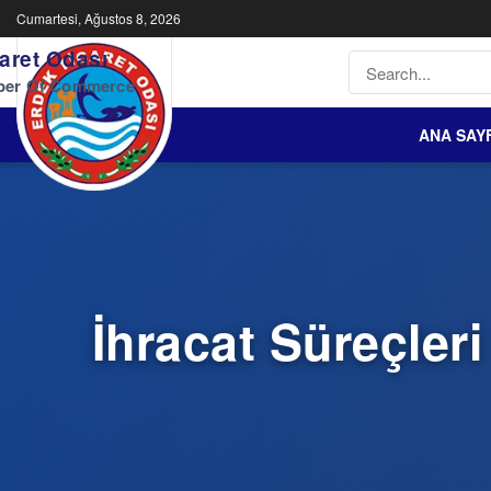
Cumartesi, Ağustos 8, 2026
aret Odası
ber Of Commerce
ANA SAY
İhracat Süreçleri