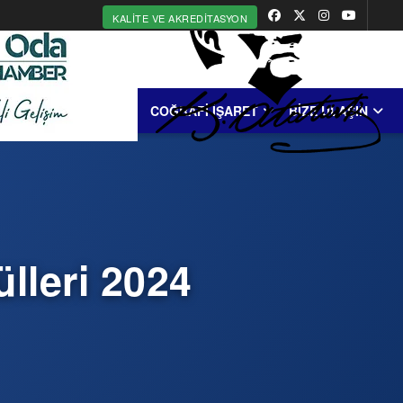
KALITE VE AKREDITASYON
MERKEZİ
ERDEK
COĞRAFİ İŞARET
BİZE ULAŞIN
ülleri 2024