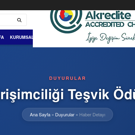
FA
KURUMSAL
ÜYELİK VE ÜYELER
DIŞ TİCARET
BİLGİ 
DUYURULAR
işimciliği Teşvik Öd
Ana Sayfa
»
Duyurular
»
Haber Detayı