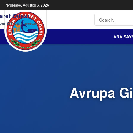
Perşembe, Ağustos 6, 2026
aret Odası
ber Of Commerce
ANA SAY
Avrupa Gir