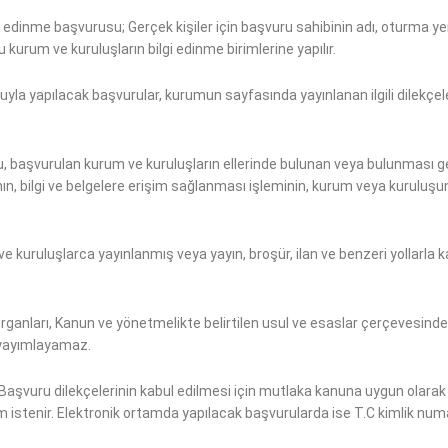
 edinme başvurusu; Gerçek kişiler için başvuru sahibinin adı, oturma yeri, 
 kurum ve kuruluşların bilgi edinme birimlerine yapılır.
uyla yapılacak başvurular, kurumun sayfasında yayınlanan ilgili dilekçel
 başvurulan kurum ve kuruluşların ellerinde bulunan veya bulunması gere
ğının, bilgi ve belgelere erişim sağlanması işleminin, kurum veya kuru
 kuruluşlarca yayınlanmış veya yayın, broşür, ilan ve benzeri yollarla k
ganları, Kanun ve yönetmelikte belirtilen usul ve esaslar çerçevesinde 
n yayımlayamaz.
Başvuru dilekçelerinin kabul edilmesi için mutlaka kanuna uygun olarak
m istenir. Elektronik ortamda yapılacak başvurularda ise T.C kimlik numa