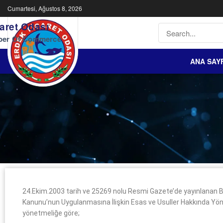
Cumartesi, Ağustos 8, 2026
aret Odası
ber Of Commerce
ANA SAY
24.Ekim.2003 tarih ve 25269 nolu Resmi Gazete’de yayınlanan Bi
Kanunu’nun Uygulanmasına İlişkin Esas ve Usuller Hakkında Yönet
yönetmeliğe göre;