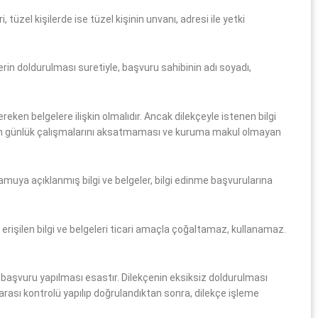
tüzel kişilerde ise tüzel kişinin unvanı, adresi ile yetki
erin doldurulması suretiyle, başvuru sahibinin adı soyadı,
ken belgelere ilişkin olmalıdır. Ancak dilekçeyle istenen bilgi
luşun günlük çalışmalarını aksatmaması ve kuruma makul olmayan
amuya açıklanmış bilgi ve belgeler, bilgi edinme başvurularına
erişilen bilgi ve belgeleri ticari amaçla çoğaltamaz, kullanamaz.
 başvuru yapılması esastır. Dilekçenin eksiksiz doldurulması
rası kontrolü yapılıp doğrulandıktan sonra, dilekçe işleme