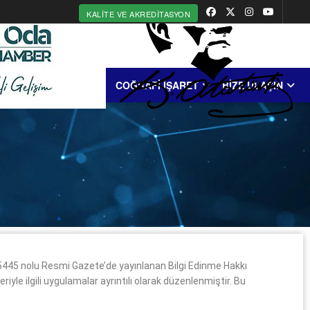
KALITE VE AKREDITASYON
MERKEZİ
ERDEK
COĞRAFİ İŞARET
BİZE ULAŞIN
25445 nolu Resmi Gazete’de yayınlanan Bilgi Edinme Hakkı
e ilgili uygulamalar ayrıntılı olarak düzenlenmiştir. Bu