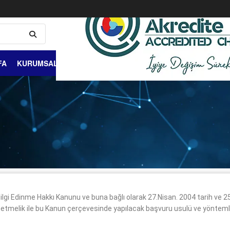
FA
KURUMSAL
ÜYELİK VE ÜYELER
DIŞ TİCARET
BİLGİ 
lgi Edinme Hakkı Kanunu ve buna bağlı olarak 27.Nisan. 2004 tarih ve 
melik ile bu Kanun çerçevesinde yapılacak başvuru usulü ve yöntemleriyl