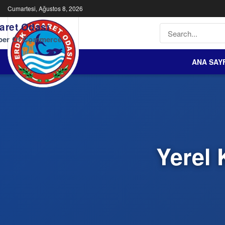
Cumartesi, Ağustos 8, 2026
aret Odası
ber Of Commerce
ANA SAY
Yerel