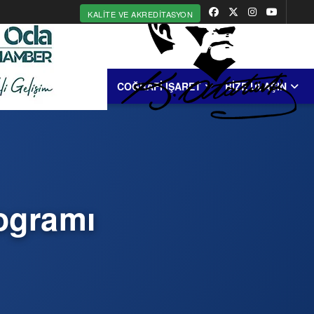
KALITE VE AKREDITASYON
MERKEZİ
ERDEK
COĞRAFİ İŞARET
BİZE ULAŞIN
ogramı