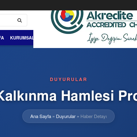
FA
KURUMSAL
ÜYELİK VE ÜYELER
DIŞ TİCARET
BİLGİ 
DUYURULAR
 Kalkınma Hamlesi Pr
Ana Sayfa
»
Duyurular
»
Haber Detayı