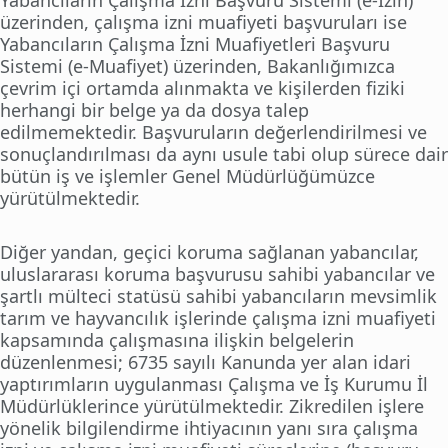
Yabancıların Çalışma İzni Başvuru Sistemi (e-İzin)
üzerinden, çalışma izni muafiyeti başvuruları ise
Yabancıların Çalışma İzni Muafiyetleri Başvuru
Sistemi (e-Muafiyet) üzerinden, Bakanlığımızca
çevrim içi ortamda alınmakta ve kişilerden fiziki
herhangi bir belge ya da dosya talep
edilmemektedir. Başvuruların değerlendirilmesi ve
sonuçlandırılması da aynı usule tabi olup sürece dair
bütün iş ve işlemler Genel Müdürlüğümüzce
yürütülmektedir.
Diğer yandan, geçici koruma sağlanan yabancılar,
uluslararası koruma başvurusu sahibi yabancılar ve
şartlı mülteci statüsü sahibi yabancıların mevsimlik
tarım ve hayvancılık işlerinde çalışma izni muafiyeti
kapsamında çalışmasına ilişkin belgelerin
düzenlenmesi; 6735 sayılı Kanunda yer alan idari
yaptırımların uygulanması Çalışma ve İş Kurumu İl
Müdürlüklerince yürütülmektedir. Zikredilen işlere
yönelik bilgilendirme ihtiyacının yanı sıra çalışma