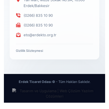
Erdek/Balıkesir
(0266) 835 10 90
(0266) 835 10 90
eto@erdekto.org.tr
Gizlilik Sözleşmesi
Erdek Ticaret Odası ©
- Tüm Hakları Saklıdır.