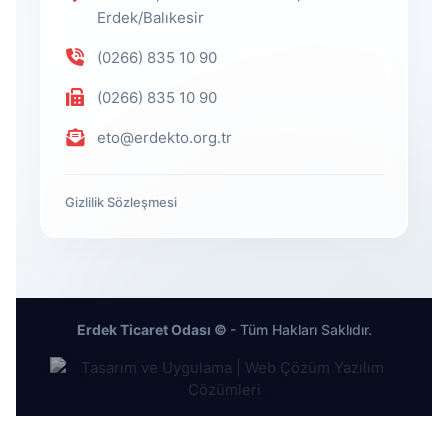
Erdek/Balıkesir
(0266) 835 10 90
(0266) 835 10 90
eto@erdekto.org.tr
Gizlilik Sözleşmesi
Erdek Ticaret Odası ©
- Tüm Hakları Saklıdır.