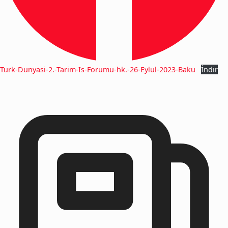
Turk-Dunyasi-2.-Tarim-Is-Forumu-hk.-26-Eylul-2023-Baku
İndir