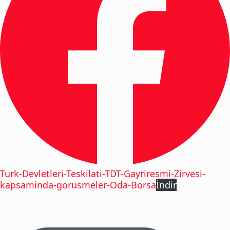
Turk-Devletleri-Teskilati-TDT-Gayriresmi-Zirvesi-
kapsaminda-gorusmeler-Oda-Borsa
İndir