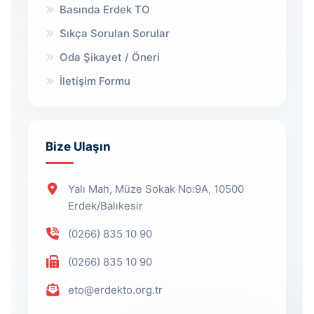
Basında Erdek TO
Sıkça Sorulan Sorular
Oda Şikayet / Öneri
İletişim Formu
Bize Ulaşın
Yalı Mah, Müze Sokak No:9A, 10500
Erdek/Balıkesir
(0266) 835 10 90
(0266) 835 10 90
eto@erdekto.org.tr