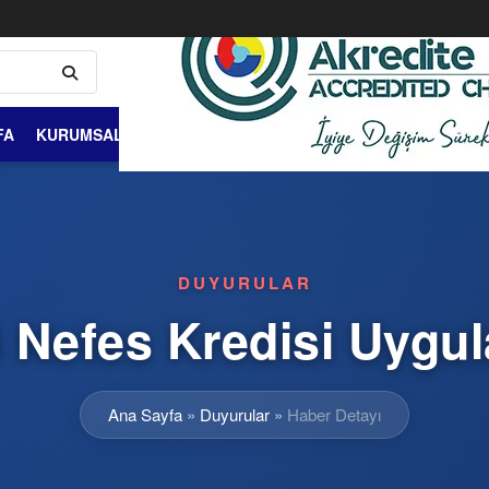
FA
KURUMSAL
ÜYELİK VE ÜYELER
DIŞ TİCARET
BİLGİ 
DUYURULAR
Nefes Kredisi Uygu
Ana Sayfa
»
Duyurular
»
Haber Detayı