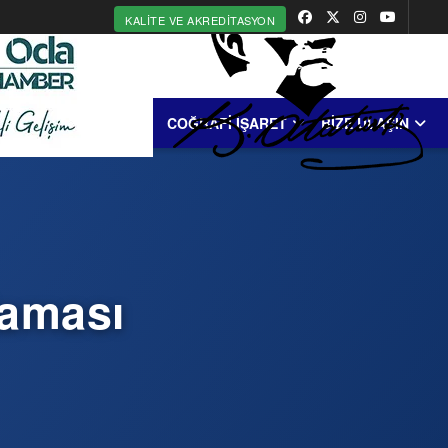
KALITE VE AKREDITASYON
MERKEZİ
ERDEK
COĞRAFİ İŞARET
BİZE ULAŞIN
laması