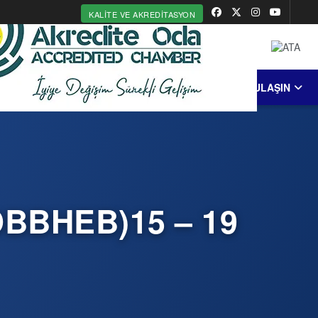
KALITE VE AKREDITASYON
MERKEZİ
ERDEK
COĞRAFİ İŞARET
BİZE ULAŞIN
TOBBHEB)15 – 19