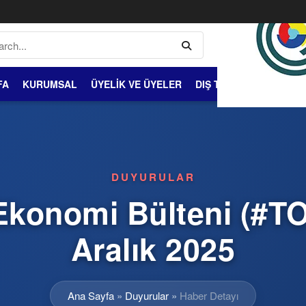
FA
KURUMSAL
ÜYELİK VE ÜYELER
DIŞ TİCARET
BİLGİ 
DUYURULAR
Ekonomi Bülteni (#
Aralık 2025
Ana Sayfa
»
Duyurular
»
Haber Detayı