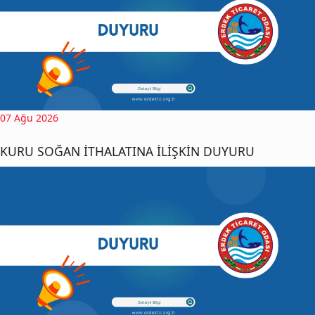
07 Ağu 2026
KURU SOĞAN İTHALATINA İLİŞKİN DUYURU