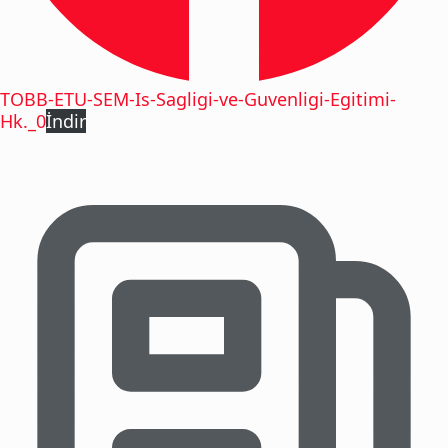
TOBB-ETU-SEM-Is-Sagligi-ve-Guvenligi-Egitimi-
Hk._0
İndir