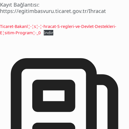
Kayıt Bağlantısı:
https://egitimbasvuru.ticaret.gov.tr/Ihracat
Ticaret-Bakanl¦-¦s¦-¦-hracat-S-regleri-ve-Devlet-Destekleri-
E¦sitim-Program¦-_0
İndir