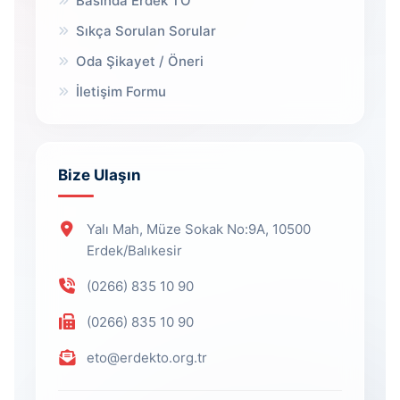
Basında Erdek TO
Sıkça Sorulan Sorular
Oda Şikayet / Öneri
İletişim Formu
Bize Ulaşın
Yalı Mah, Müze Sokak No:9A, 10500
Erdek/Balıkesir
(0266) 835 10 90
(0266) 835 10 90
eto@erdekto.org.tr