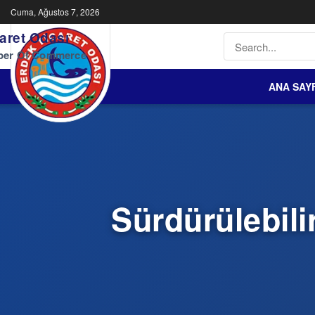
Cuma, Ağustos 7, 2026
aret Odası
ber Of Commerce
ANA SAY
Sürdürülebil