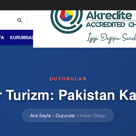
FA
KURUMSAL
ÜYELİK VE ÜYELER
DIŞ TİCARET
BİLGİ 
DUYURULAR
ir Turizm: Pakistan K
Ana Sayfa
»
Duyurular
»
Haber Detayı