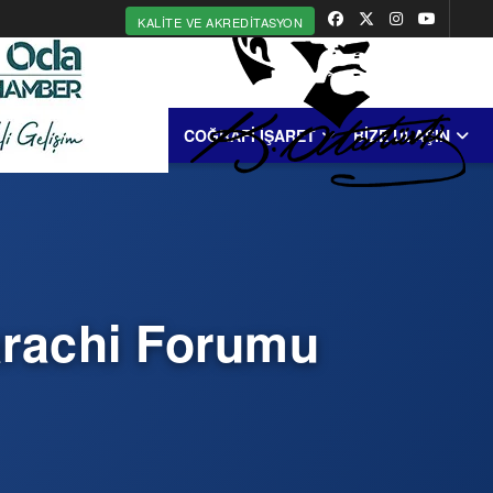
KALITE VE AKREDITASYON
MERKEZİ
ERDEK
COĞRAFİ İŞARET
BİZE ULAŞIN
arachi Forumu