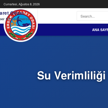
Cumartesi, Ağustos 8, 2026
aret Odası
ber Of Commerce
ANA SAY
Su Verimliliğ