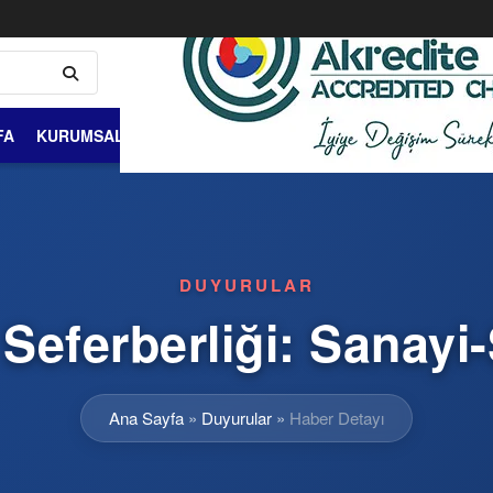
FA
KURUMSAL
ÜYELİK VE ÜYELER
DIŞ TİCARET
BİLGİ 
DUYURULAR
i Seferberliği: Sanay
Ana Sayfa
»
Duyurular
»
Haber Detayı