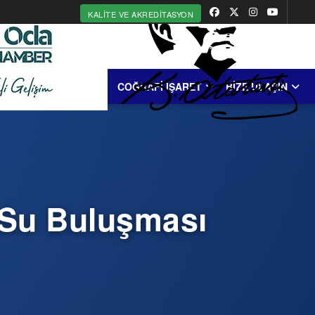
KALITE VE AKREDITASYON
MERKEZİ
ERDEK
COĞRAFİ İŞARET
BİZE ULAŞIN
i-Su Buluşması