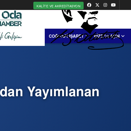
KALITE VE AKREDITASYON
MERKEZİ
ERDEK
COĞRAFİ İŞARET
BİZE ULAŞIN
ından Yayımlanan