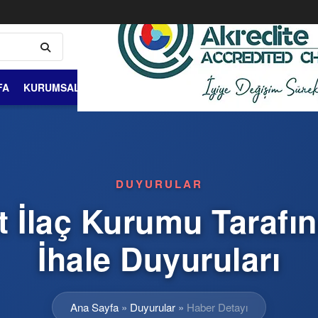
FA
KURUMSAL
ÜYELİK VE ÜYELER
DIŞ TİCARET
BİLGİ 
DUYURULAR
t İlaç Kurumu Taraf
İhale Duyuruları
Ana Sayfa
»
Duyurular
»
Haber Detayı