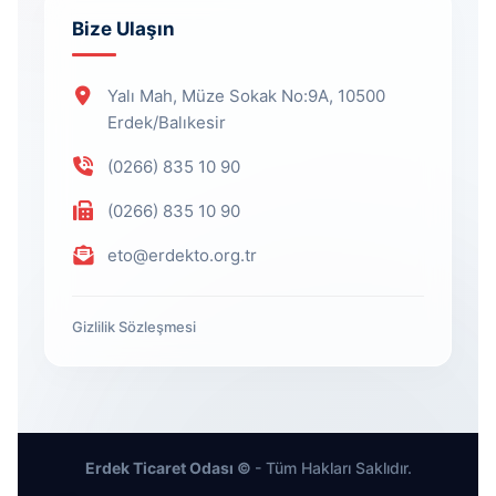
Bize Ulaşın
Yalı Mah, Müze Sokak No:9A, 10500
Erdek/Balıkesir
(0266) 835 10 90
(0266) 835 10 90
eto@erdekto.org.tr
Gizlilik Sözleşmesi
Erdek Ticaret Odası ©
- Tüm Hakları Saklıdır.