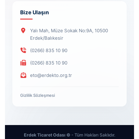
Bize Ulaşın
Yalı Mah, Müze Sokak No:9A, 10500
Erdek/Balıkesir
(0266) 835 10 90
(0266) 835 10 90
eto@erdekto.org.tr
Gizlilik Sözleşmesi
Erdek Ticaret Odası ©
- Tüm Hakları Saklıdır.