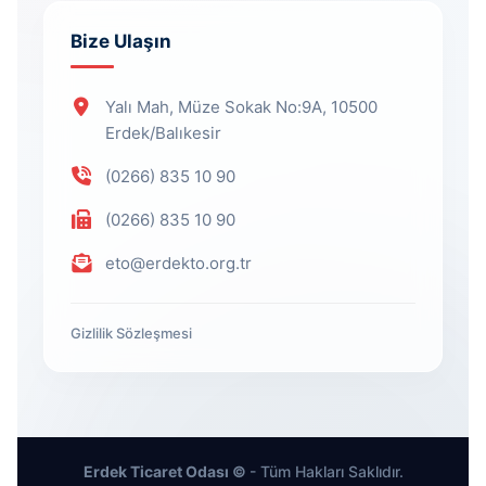
Bize Ulaşın
Yalı Mah, Müze Sokak No:9A, 10500
Erdek/Balıkesir
(0266) 835 10 90
(0266) 835 10 90
eto@erdekto.org.tr
Gizlilik Sözleşmesi
Erdek Ticaret Odası ©
- Tüm Hakları Saklıdır.