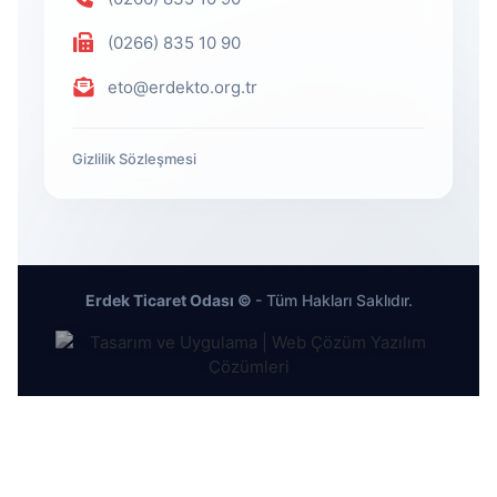
(0266) 835 10 90
eto@erdekto.org.tr
Gizlilik Sözleşmesi
Erdek Ticaret Odası ©
- Tüm Hakları Saklıdır.