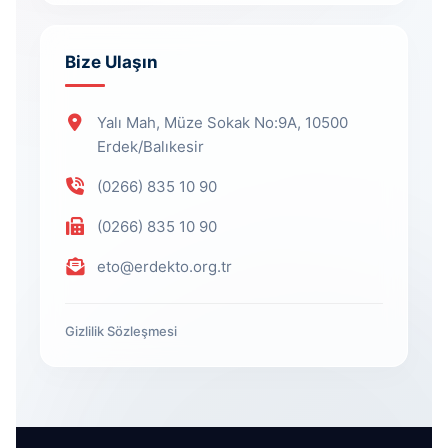
Bize Ulaşın
Yalı Mah, Müze Sokak No:9A, 10500
Erdek/Balıkesir
(0266) 835 10 90
(0266) 835 10 90
eto@erdekto.org.tr
Gizlilik Sözleşmesi