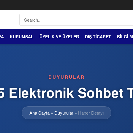
FA
KURUMSAL
ÜYELİK VE ÜYELER
DIŞ TİCARET
BİLGİ 
DUYURULAR
 Elektronik Sohbet T
Ana Sayfa
»
Duyurular
»
Haber Detayı