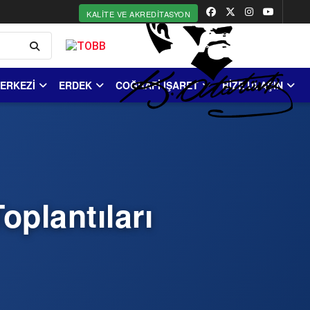
KALITE VE AKREDITASYON
MERKEZİ
ERDEK
COĞRAFİ İŞARET
BİZE ULAŞIN
oplantıları