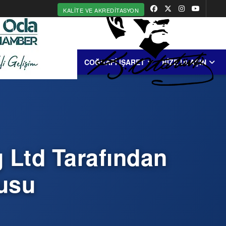
KALITE VE AKREDITASYON
MERKEZİ
ERDEK
COĞRAFİ İŞARET
BİZE ULAŞIN
 Ltd Tarafından
usu