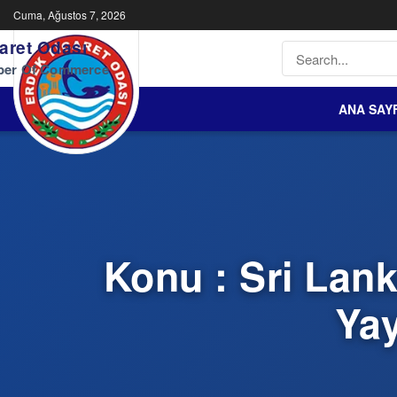
Cuma, Ağustos 7, 2026
aret Odası
ber Of Commerce
ANA SAY
Konu : Sri Lan
Ya