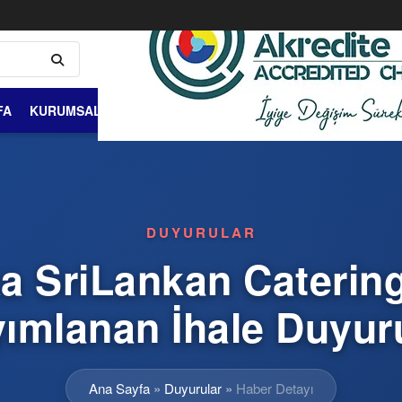
FA
KURUMSAL
ÜYELİK VE ÜYELER
DIŞ TİCARET
BİLGİ 
DUYURULAR
ka SriLankan Catering
yımlanan İhale Duyur
Ana Sayfa
»
Duyurular
»
Haber Detayı