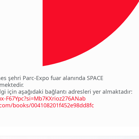
nes şehri Parc-Expo fuar alanında SPACE
lmektedir.
lgi için aşağıdaki bağlantı adresleri yer almaktadır:
iux-F67Ypc?si=Mb7KXrioz276ANab
.com/books/004108201f452e98dd8fc