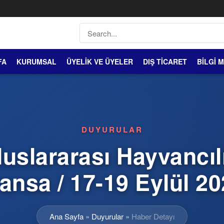
FA
KURUMSAL
ÜYELİK VE ÜYELER
DIŞ TİCARET
BİLGİ 
DUYURULAR
uslararası Hayvancılı
ansa / 17-19 Eylül 2
Ana Sayfa
»
Duyurular
»
Haber Detayı