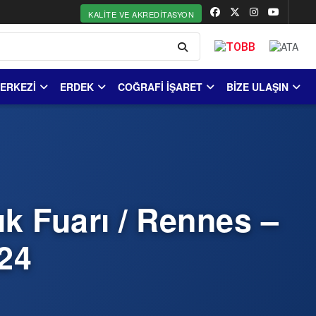
KALITE VE AKREDITASYON
MERKEZİ
ERDEK
COĞRAFİ İŞARET
BİZE ULAŞIN
k Fuarı / Rennes –
024