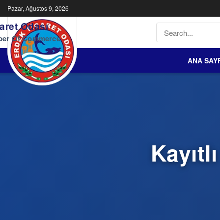
Pazar, Ağustos 9, 2026
aret Odası
ber Of Commerce
ANA SAY
Kayıtl