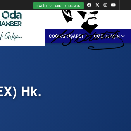
KALITE VE AKREDITASYON
MERKEZİ
ERDEK
COĞRAFİ İŞARET
BİZE ULAŞIN
EX) Hk.