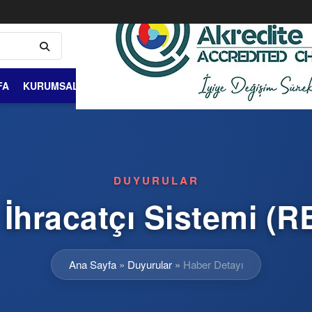
FA
KURUMSAL
ÜYELİK VE ÜYELER
DIŞ TİCARET
BİLGİ 
DUYURULAR
ı İhracatçı Sistemi (R
Ana Sayfa
»
Duyurular
»
Haber Detayı