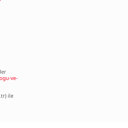
ler
dogu-ve-
r) ile