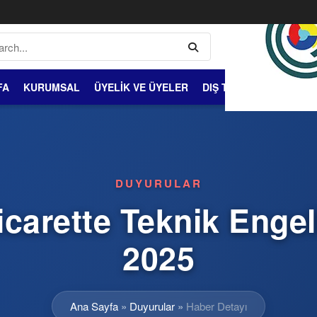
FA
KURUMSAL
ÜYELİK VE ÜYELER
DIŞ TİCARET
BİLGİ 
DUYURULAR
Ticarette Teknik Enge
2025
Ana Sayfa
»
Duyurular
»
Haber Detayı