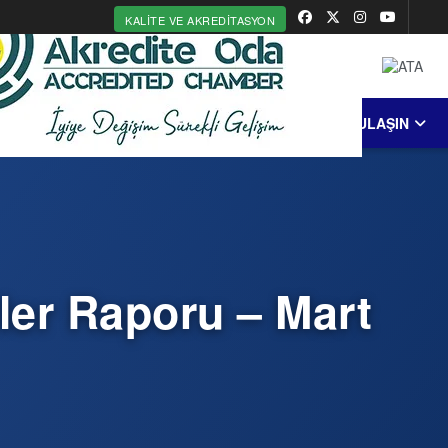
KALITE VE AKREDITASYON
MERKEZİ
ERDEK
COĞRAFİ İŞARET
BİZE ULAŞIN
ller Raporu – Mart