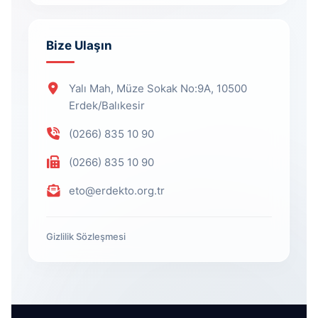
Bize Ulaşın
Yalı Mah, Müze Sokak No:9A, 10500
Erdek/Balıkesir
(0266) 835 10 90
(0266) 835 10 90
eto@erdekto.org.tr
Gizlilik Sözleşmesi