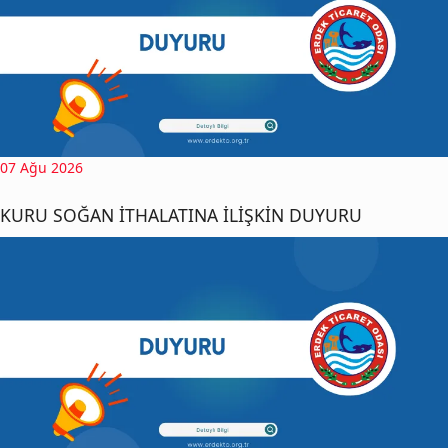
07 Ağu 2026
KURU SOĞAN İTHALATINA İLİŞKİN DUYURU