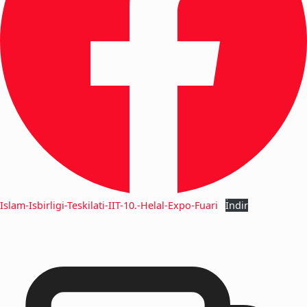
Islam-Isbirligi-Teskilati-IIT-10.-Helal-Expo-Fuari
İndir