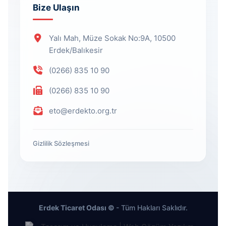
Bize Ulaşın
Yalı Mah, Müze Sokak No:9A, 10500
Erdek/Balıkesir
(0266) 835 10 90
(0266) 835 10 90
eto@erdekto.org.tr
Gizlilik Sözleşmesi
Erdek Ticaret Odası ©
- Tüm Hakları Saklıdır.