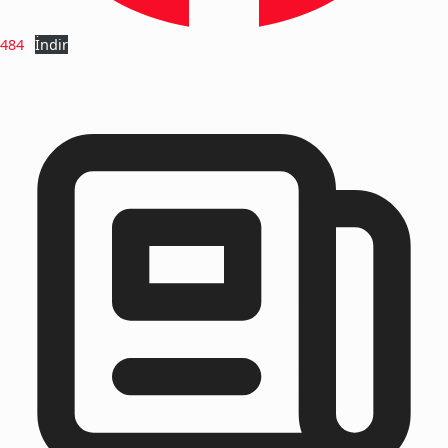
484
İndir