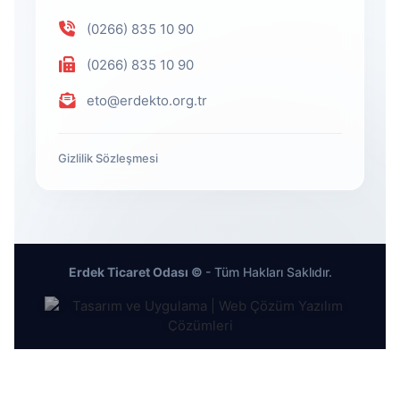
(0266) 835 10 90
(0266) 835 10 90
eto@erdekto.org.tr
Gizlilik Sözleşmesi
Erdek Ticaret Odası ©
- Tüm Hakları Saklıdır.