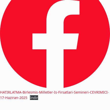
HATIRLATMA-Birlesmis-Milletler-Is-Firsatlari-Semineri-CEVRIMICI-
17-Haziran-2025
İndir