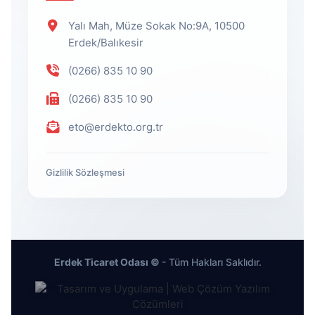
Yalı Mah, Müze Sokak No:9A, 10500
Erdek/Balıkesir
(0266) 835 10 90
(0266) 835 10 90
eto@erdekto.org.tr
Gizlilik Sözleşmesi
Erdek Ticaret Odası ©
- Tüm Hakları Saklıdır.