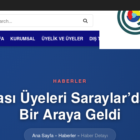
FA
KURUMSAL
ÜYELİK VE ÜYELER
DIŞ TİCARET
BİLGİ 
HABERLER
sı Üyeleri Saraylar’
Bir Araya Geldi
Ana Sayfa
»
Haberler
»
Haber Detayı