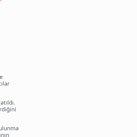
ve
ılar
atıldı.
diğini
bulunma
ının