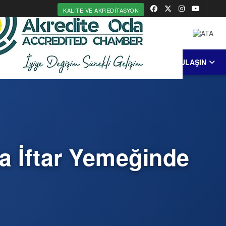
KALITE VE AKREDITASYON
MERKEZİ
ERDEK
COĞRAFİ İŞARET
BİZE ULAŞIN
da İftar Yemeğinde