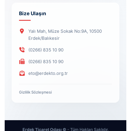
Bize Ulaşın
Yalı Mah, Müze Sokak No:9A, 10500
Erdek/Balıkesir
(0266) 835 10 90
(0266) 835 10 90
eto@erdekto.org.tr
Gizlilik Sözleşmesi
Erdek Ticaret Odası ©
- Tüm Hakları Saklıdır.