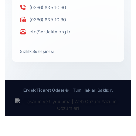
(0266) 835 10 90
(0266) 835 10 90
eto@erdekto.org.tr
Gizlilik Sözleşmesi
Erdek Ticaret Odası ©
- Tüm Hakları Saklıdır.