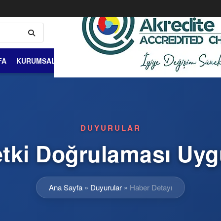
FA
KURUMSAL
ÜYELİK VE ÜYELER
DIŞ TİCARET
BİLGİ 
DUYURULAR
tki Doğrulaması Uy
Ana Sayfa
»
Duyurular
»
Haber Detayı