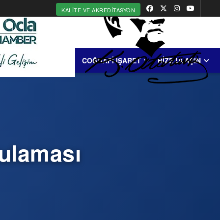
KALITE VE AKREDITASYON
MERKEZİ
ERDEK
COĞRAFİ İŞARET
BİZE ULAŞIN
gulaması