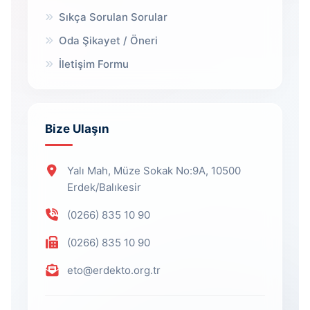
Sıkça Sorulan Sorular
Oda Şikayet / Öneri
İletişim Formu
Bize Ulaşın
Yalı Mah, Müze Sokak No:9A, 10500
Erdek/Balıkesir
(0266) 835 10 90
(0266) 835 10 90
eto@erdekto.org.tr