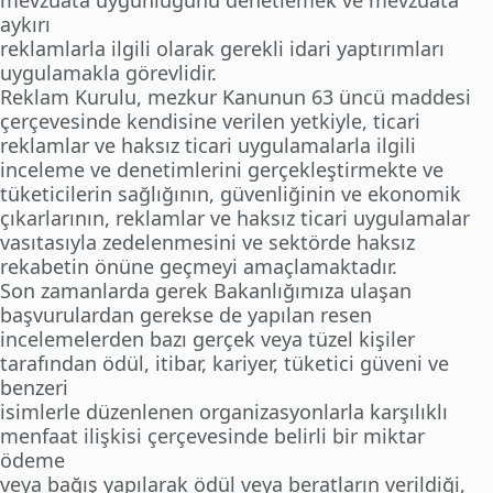
mevzuata uygunluğunu denetlemek ve mevzuata
aykırı
reklamlarla ilgili olarak gerekli idari yaptırımları
uygulamakla görevlidir.
Reklam Kurulu, mezkur Kanunun 63 üncü maddesi
çerçevesinde kendisine verilen yetkiyle, ticari
reklamlar ve haksız ticari uygulamalarla ilgili
inceleme ve denetimlerini gerçekleştirmekte ve
tüketicilerin sağlığının, güvenliğinin ve ekonomik
çıkarlarının, reklamlar ve haksız ticari uygulamalar
vasıtasıyla zedelenmesini ve sektörde haksız
rekabetin önüne geçmeyi amaçlamaktadır.
Son zamanlarda gerek Bakanlığımıza ulaşan
başvurulardan gerekse de yapılan resen
incelemelerden bazı gerçek veya tüzel kişiler
tarafından ödül, itibar, kariyer, tüketici güveni ve
benzeri
isimlerle düzenlenen organizasyonlarla karşılıklı
menfaat ilişkisi çerçevesinde belirli bir miktar
ödeme
veya bağış yapılarak ödül veya beratların verildiği,