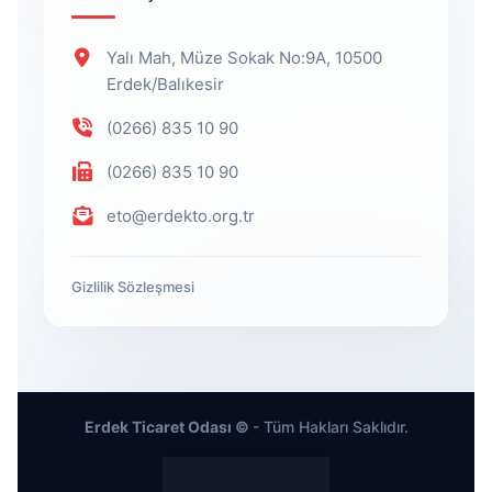
Yalı Mah, Müze Sokak No:9A, 10500
Erdek/Balıkesir
(0266) 835 10 90
(0266) 835 10 90
eto@erdekto.org.tr
Gizlilik Sözleşmesi
Erdek Ticaret Odası ©
- Tüm Hakları Saklıdır.