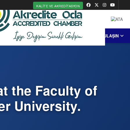
KALITE VE AKREDITASYON
MERKEZİ
ERDEK
COĞRAFİ İŞARET
BİZE ULAŞIN
t the Faculty of
r University.