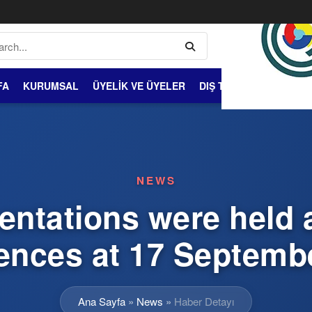
FA
KURUMSAL
ÜYELİK VE ÜYELER
DIŞ TİCARET
BİLGİ 
NEWS
sentations were held a
ences at 17 Septembe
Ana Sayfa
»
News
»
Haber Detayı