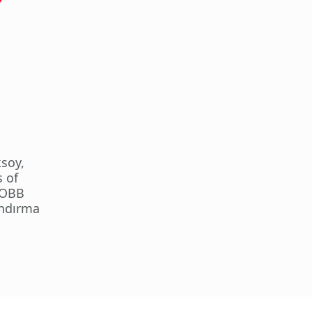
soy,
 of
 TOBB
andırma